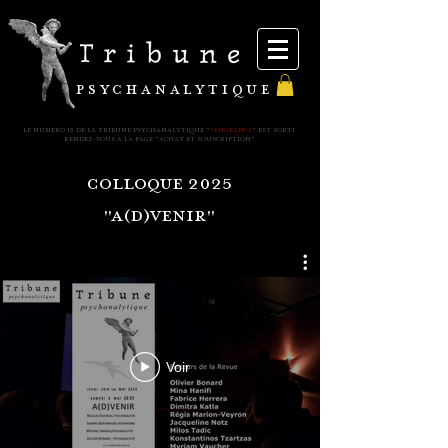
PSYCHANALYTIQUE
le NUMéRO 18 DE LA TRIBUNE PSYCHANALYTIQUE "
VENGEANCE
" est sorti
REndez-vous à la page "
achat et souscription
"
colloque 2025
"A(d)Venir"
Voir