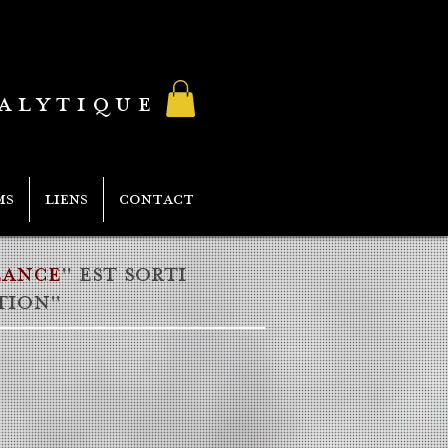
ALYTIQUE
MS
LIENS
CONTACT
EANCE
" est sorti
tion
"