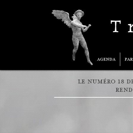
AGENDA
PA
le NUMéRO 18 D
REnd