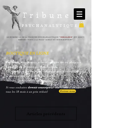
PSYCHANALYTIQUE
le NUMéRO 18 DE LA TRIBUNE PSYCHANALYTIQUE "
VENGEANCE
" est sorti
REndez-vous à la page "
achat et souscription
"
BOUTIQUE EN LIGNE
En Suisse, v
ous pouvez acheter en ligne un ou plusieurs
numéros de Tribune psychanalytique.
En France et en Belgique, adressez-vous à votre libraire,
la distribution est assurée par Pollen.
Ailleurs, écrivez-nous un
message
.
Si vous souhaitez
devenir souscripteur-rice
(envoi d'un numéro
Ecrivez-nous
tous les 18 mois à un prix réduit)
Articles précédents